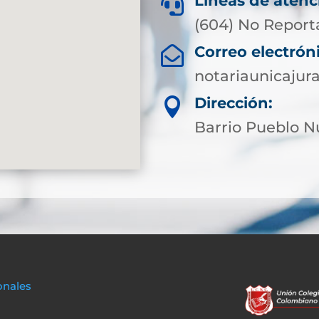
Líneas de atenc

(604) No Report
Correo electrón

notariaunicaju
Dirección:

Barrio Pueblo 
onales