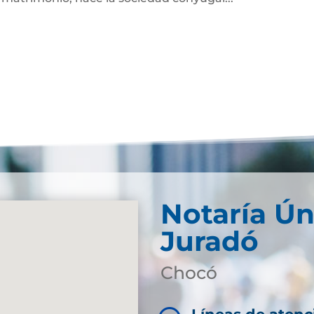
Notaría Ún
Juradó
Chocó