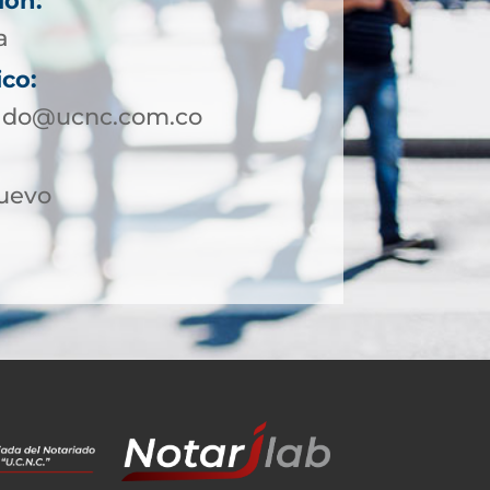
ión:
a
ico:
rado@ucnc.com.co
Nuevo