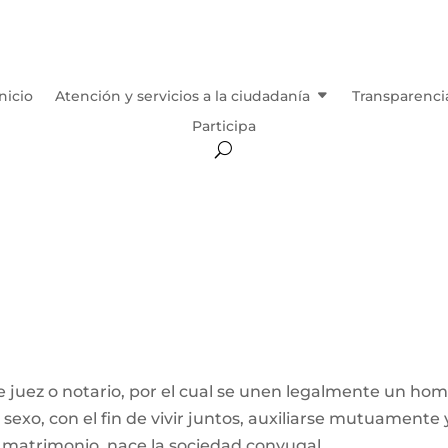
Inicio
Atención y servicios a la ciudadanía
Transparenci
Participa
 juez o notario, por el cual se unen legalmente un ho
exo, con el fin de vivir juntos, auxiliarse mutuamente 
l matrimonio, nace la sociedad conyugal...