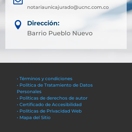
notariaunicajurado@ucnc.com.co
Dirección:

Barrio Pueblo Nuevo
• Términos y condiciones
• Política de Tratamiento de Datos
Personales
• Políticas de derechos de autor
• Certificado de Accesibilidad
• Políticas de Privacidad Web
• Mapa del Sitio