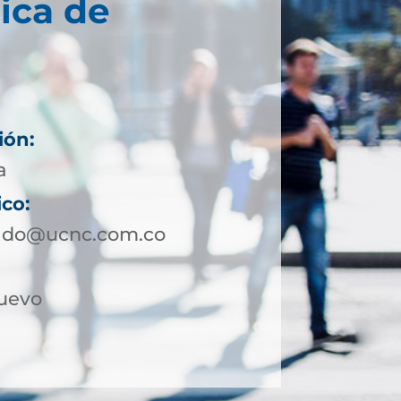
ica de
ión:
a
ico:
rado@ucnc.com.co
Nuevo