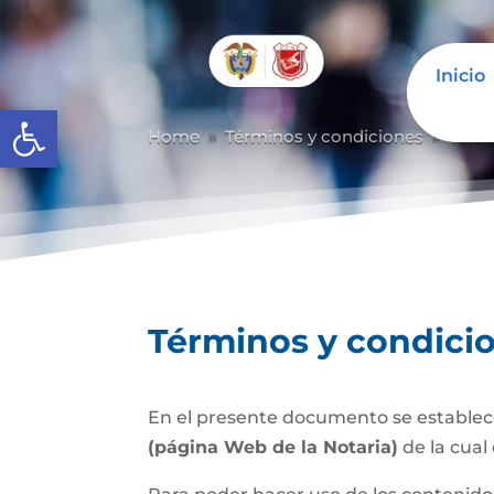
Inicio
Abrir barra de herramientas
Home
Términos y condiciones
Térm
9
9
Términos y condici
En el presente documento se establece
(página Web de la Notaria)
de la cual