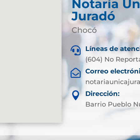
Notaría Ún
Juradó
Chocó
Líneas de atenc

(604) No Report
Correo electrón

notariaunicaju
Dirección:

Barrio Pueblo 