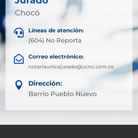
Juradó
Chocó
Líneas de atención:

(604) No Reporta
Correo electrónico:

notariaunicajurado@ucnc.com.co
Dirección:

Barrio Pueblo Nuevo