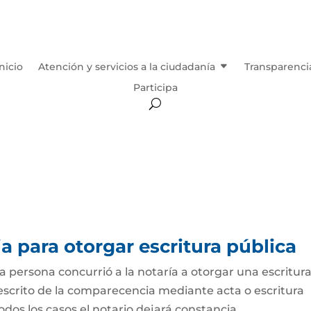
Inicio
Atención y servicios a la ciudadanía
Transparenci
Participa
 para otorgar escritura pública
persona concurrió a la notaría a otorgar una escritur
 escrito de la comparecencia mediante acta o escritura
odos los casos el notario dejará constancia...