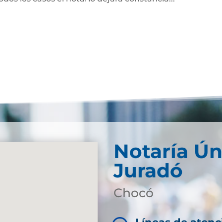
Notaría Ún
Juradó
Chocó