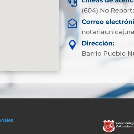
Líneas de atenc

(604) No Report
Correo electrón

notariaunicaju
Dirección:

Barrio Pueblo 
onales