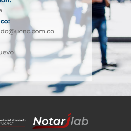
ión:
a
ico:
rado@ucnc.com.co
Nuevo