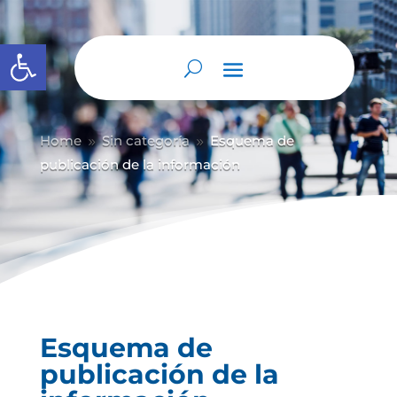
Abrir barra de herramientas
Home
Sin categoría
Esquema de
9
9
publicación de la información
Esquema de
publicación de la