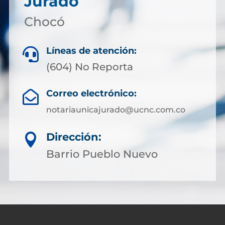
Juradó
Chocó
Líneas de atención:

(604) No Reporta
Correo electrónico:

notariaunicajurado@ucnc.com.co
Dirección:

Barrio Pueblo Nuevo