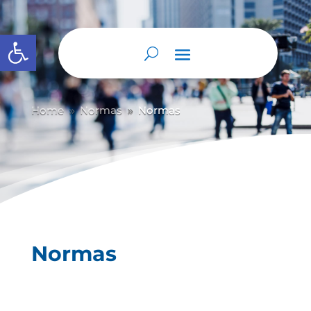
Abrir barra de herramientas
Home
Normas
Normas
9
9
Normas